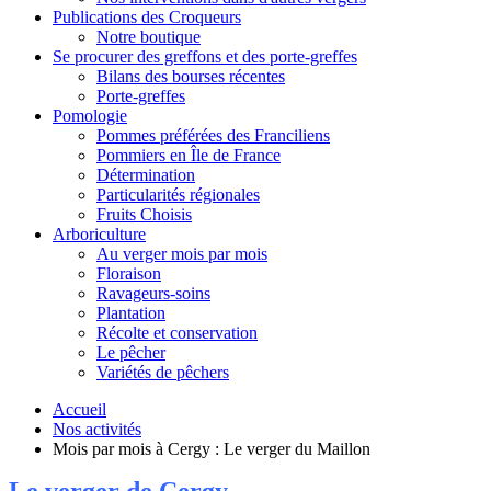
Publications des Croqueurs
Notre boutique
Se procurer des greffons et des porte-greffes
Bilans des bourses récentes
Porte-greffes
Pomologie
Pommes préférées des Franciliens
Pommiers en Île de France
Détermination
Particularités régionales
Fruits Choisis
Arboriculture
Au verger mois par mois
Floraison
Ravageurs-soins
Plantation
Récolte et conservation
Le pêcher
Variétés de pêchers
Accueil
Nos activités
Mois par mois à Cergy : Le verger du Maillon