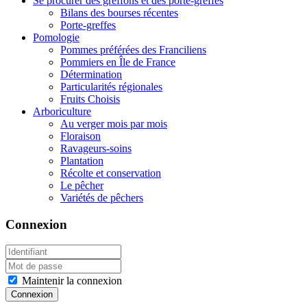
Se procurer des greffons et des porte-greffes
Bilans des bourses récentes
Porte-greffes
Pomologie
Pommes préférées des Franciliens
Pommiers en Île de France
Détermination
Particularités régionales
Fruits Choisis
Arboriculture
Au verger mois par mois
Floraison
Ravageurs-soins
Plantation
Récolte et conservation
Le pêcher
Variétés de pêchers
Connexion
Maintenir la connexion
Connexion