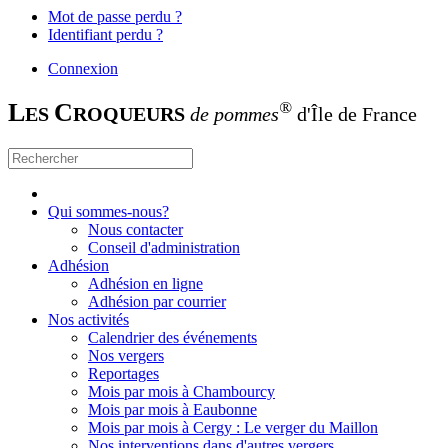
Mot de passe perdu ?
Identifiant perdu ?
Connexion
L
C
®
ES
ROQUEURS
de pommes
d'Île de France
Qui sommes-nous?
Nous contacter
Conseil d'administration
Adhésion
Adhésion en ligne
Adhésion par courrier
Nos activités
Calendrier des événements
Nos vergers
Reportages
Mois par mois à Chambourcy
Mois par mois à Eaubonne
Mois par mois à Cergy : Le verger du Maillon
Nos interventions dans d'autres vergers