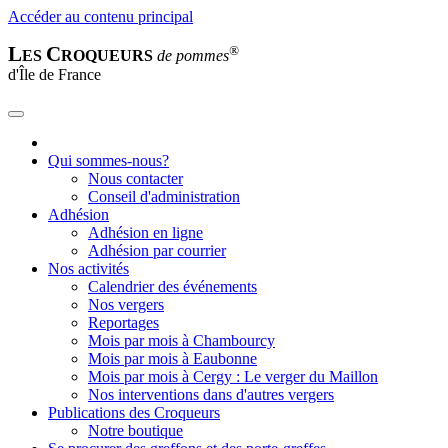
Accéder au contenu principal
L
C
®
ES
ROQUEURS
de pommes
d'Île de France
Qui sommes-nous?
Nous contacter
Conseil d'administration
Adhésion
Adhésion en ligne
Adhésion par courrier
Nos activités
Calendrier des événements
Nos vergers
Reportages
Mois par mois à Chambourcy
Mois par mois à Eaubonne
Mois par mois à Cergy : Le verger du Maillon
Nos interventions dans d'autres vergers
Publications des Croqueurs
Notre boutique