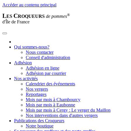
Accéder au contenu principal
L
C
®
ES
ROQUEURS
de pommes
d'Île de France
Qui sommes-nous?
Nous contacter
Conseil d'administration
Adhésion
Adhésion en ligne
Adhésion par courrier
Nos activités
Calendrier des événements
Nos vergers
Reportages
Mois par mois à Chambourcy
Mois par mois à Eaubonne
Mois par mois à Cergy : Le verger du Maillon
Nos interventions dans d'autres vergers
Publications des Croqueurs
Notre boutique