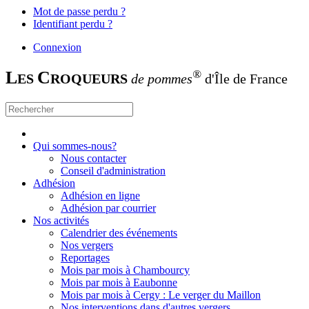
Mot de passe perdu ?
Identifiant perdu ?
Connexion
L
C
®
ES
ROQUEURS
de pommes
d'Île de France
Qui sommes-nous?
Nous contacter
Conseil d'administration
Adhésion
Adhésion en ligne
Adhésion par courrier
Nos activités
Calendrier des événements
Nos vergers
Reportages
Mois par mois à Chambourcy
Mois par mois à Eaubonne
Mois par mois à Cergy : Le verger du Maillon
Nos interventions dans d'autres vergers