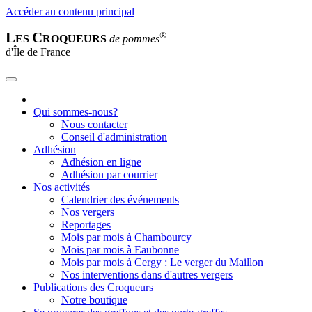
Accéder au contenu principal
L
C
®
ES
ROQUEURS
de pommes
d'Île de France
Qui sommes-nous?
Nous contacter
Conseil d'administration
Adhésion
Adhésion en ligne
Adhésion par courrier
Nos activités
Calendrier des événements
Nos vergers
Reportages
Mois par mois à Chambourcy
Mois par mois à Eaubonne
Mois par mois à Cergy : Le verger du Maillon
Nos interventions dans d'autres vergers
Publications des Croqueurs
Notre boutique