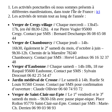
Les activités ponctuelles où nous sommes présents à
différentes manifestations, dans toute l'Île de France :
ici
Les activités de terrain tout au long de l'année :
Verger de Cergy-village
// Chaque mercredi – 13h45-
17h, (en été 8h30-12h). 4 rue Pierre Vogler 95000
Cergy. Contact par SMS : Bernard Deschamps 06 08 65 08
44
Verger de Chambourcy
// Chaque jeudi – 14h-
e
16h30, également le 2
samedi du mois, d’octobre à juin –
9h30-12h. Chemin de la Marnière 78240
Chambourcy. Contact par SMS : Hervé Lardoux 06 16 32 37
48
Verger d’Eaubonne
// Chaque samedi – 14h-18h, 18 rue
Raspail 95600 Eaubonne, Contact par SMS : Sylvain
Drocourt 06 82 25 54 47
Jardin médiéval de Crosne
// Le samedi à 14h. Ruelle St
Louis 91560 Crosne. Contact par SMS pour confirmation
d’ouverture : Claude Ollivier 06 60 74 93 72
e
e
Verger de Saint-Clair-sur-Epte
// Le 1
vendredi et le 3
samedi du mois – 9h30-16h avec pause pique-nique. Place
Rollon 95770 Saint-Clair-sur-Epte. Contact par SMS : Marie-
Ch. Derrien 06 99 03 98 93