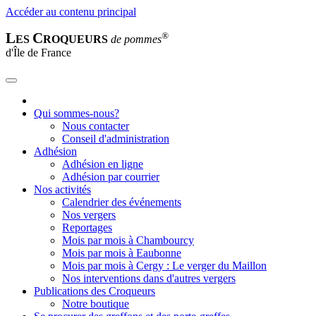
Accéder au contenu principal
L
C
®
ES
ROQUEURS
de pommes
d'Île de France
Qui sommes-nous?
Nous contacter
Conseil d'administration
Adhésion
Adhésion en ligne
Adhésion par courrier
Nos activités
Calendrier des événements
Nos vergers
Reportages
Mois par mois à Chambourcy
Mois par mois à Eaubonne
Mois par mois à Cergy : Le verger du Maillon
Nos interventions dans d'autres vergers
Publications des Croqueurs
Notre boutique