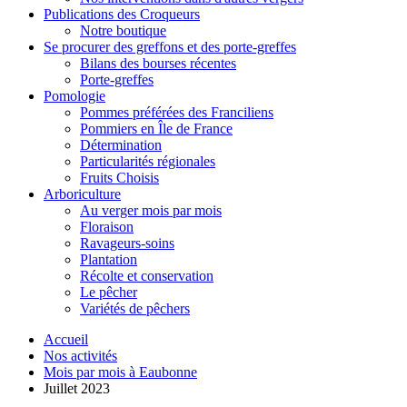
Publications des Croqueurs
Notre boutique
Se procurer des greffons et des porte-greffes
Bilans des bourses récentes
Porte-greffes
Pomologie
Pommes préférées des Franciliens
Pommiers en Île de France
Détermination
Particularités régionales
Fruits Choisis
Arboriculture
Au verger mois par mois
Floraison
Ravageurs-soins
Plantation
Récolte et conservation
Le pêcher
Variétés de pêchers
Accueil
Nos activités
Mois par mois à Eaubonne
Juillet 2023