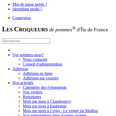
Mot de passe perdu ?
Identifiant perdu ?
Connexion
L
C
®
ES
ROQUEURS
de pommes
d'Île de France
Qui sommes-nous?
Nous contacter
Conseil d'administration
Adhésion
Adhésion en ligne
Adhésion par courrier
Nos activités
Calendrier des événements
Nos vergers
Reportages
Mois par mois à Chambourcy
Mois par mois à Eaubonne
Mois par mois à Cergy : Le verger du Maillon
Nos interventions dans d'autres vergers