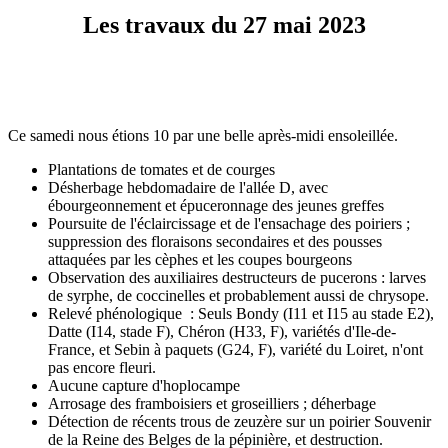
Les travaux du 27 mai 2023
Ce samedi nous étions 10 par une belle après-midi ensoleillée.
Plantations de tomates et de courges
Désherbage hebdomadaire de l'allée D, avec
ébourgeonnement et épuceronnage des jeunes greffes
Poursuite de l'éclaircissage et de l'ensachage des poiriers ;
suppression des floraisons secondaires et des pousses
attaquées par les cèphes et les coupes bourgeons
Observation des auxiliaires destructeurs de pucerons : larves
de syrphe, de coccinelles et probablement aussi de chrysope.
Relevé phénologique : Seuls Bondy (I11 et I15 au stade E2),
Datte (I14, stade F), Chéron (H33, F), variétés d'Ile-de-
France, et Sebin à paquets (G24, F), variété du Loiret, n'ont
pas encore fleuri.
Aucune capture d'hoplocampe
Arrosage des framboisiers et groseilliers ; déherbage
Détection de récents trous de zeuzère sur un poirier Souvenir
de la Reine des Belges de la pépinière, et destruction.