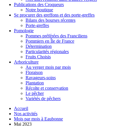
Publications des Croqueurs
Notre boutique
Se procurer des greffons et des porte-greffes
Bilans des bourses récentes
Porte-greffes
Pomologie
Pommes préférées des Franciliens
Pommiers en Île de France
Détermination
Particularités régionales
Fruits Choisis
Arboriculture
Au verger mois par mois
Floraison
Ravageurs-soins
Plantation
Récolte et conservation
Le pêcher
Variétés de pêchers
Accueil
Nos activités
Mois par mois à Eaubonne
Mai 2023