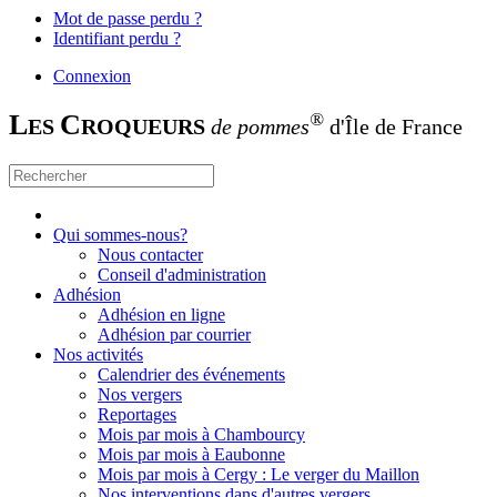
Mot de passe perdu ?
Identifiant perdu ?
Connexion
L
C
®
ES
ROQUEURS
de pommes
d'Île de France
Qui sommes-nous?
Nous contacter
Conseil d'administration
Adhésion
Adhésion en ligne
Adhésion par courrier
Nos activités
Calendrier des événements
Nos vergers
Reportages
Mois par mois à Chambourcy
Mois par mois à Eaubonne
Mois par mois à Cergy : Le verger du Maillon
Nos interventions dans d'autres vergers