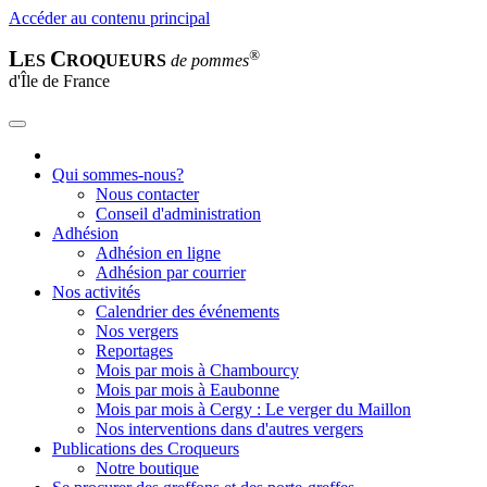
Accéder au contenu principal
L
C
®
ES
ROQUEURS
de pommes
d'Île de France
Qui sommes-nous?
Nous contacter
Conseil d'administration
Adhésion
Adhésion en ligne
Adhésion par courrier
Nos activités
Calendrier des événements
Nos vergers
Reportages
Mois par mois à Chambourcy
Mois par mois à Eaubonne
Mois par mois à Cergy : Le verger du Maillon
Nos interventions dans d'autres vergers
Publications des Croqueurs
Notre boutique