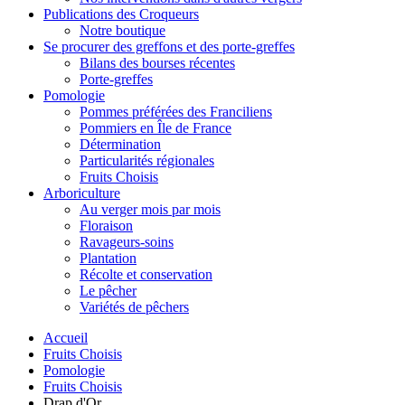
Publications des Croqueurs
Notre boutique
Se procurer des greffons et des porte-greffes
Bilans des bourses récentes
Porte-greffes
Pomologie
Pommes préférées des Franciliens
Pommiers en Île de France
Détermination
Particularités régionales
Fruits Choisis
Arboriculture
Au verger mois par mois
Floraison
Ravageurs-soins
Plantation
Récolte et conservation
Le pêcher
Variétés de pêchers
Accueil
Fruits Choisis
Pomologie
Fruits Choisis
Drap d'Or