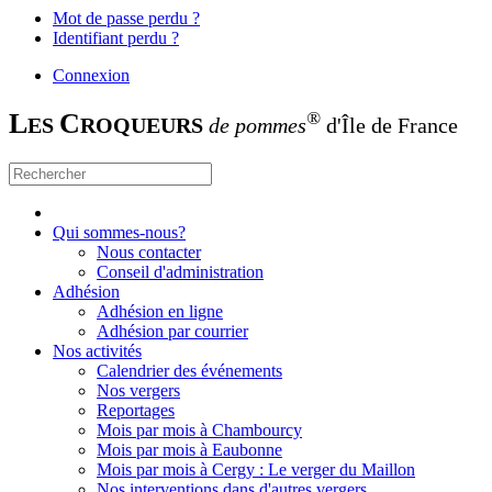
Mot de passe perdu ?
Identifiant perdu ?
Connexion
L
C
®
ES
ROQUEURS
de pommes
d'Île de France
Qui sommes-nous?
Nous contacter
Conseil d'administration
Adhésion
Adhésion en ligne
Adhésion par courrier
Nos activités
Calendrier des événements
Nos vergers
Reportages
Mois par mois à Chambourcy
Mois par mois à Eaubonne
Mois par mois à Cergy : Le verger du Maillon
Nos interventions dans d'autres vergers