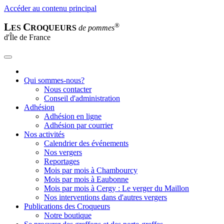
Accéder au contenu principal
L
C
®
ES
ROQUEURS
de pommes
d'Île de France
Qui sommes-nous?
Nous contacter
Conseil d'administration
Adhésion
Adhésion en ligne
Adhésion par courrier
Nos activités
Calendrier des événements
Nos vergers
Reportages
Mois par mois à Chambourcy
Mois par mois à Eaubonne
Mois par mois à Cergy : Le verger du Maillon
Nos interventions dans d'autres vergers
Publications des Croqueurs
Notre boutique