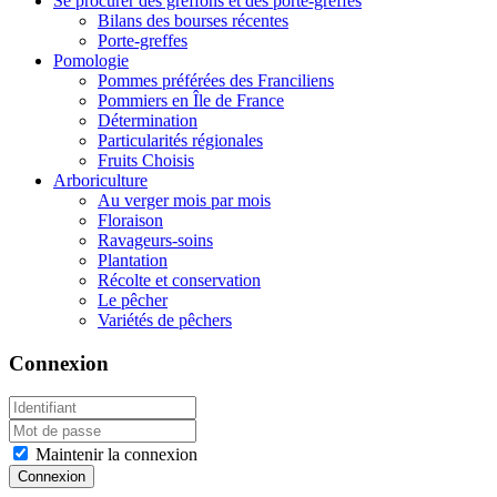
Se procurer des greffons et des porte-greffes
Bilans des bourses récentes
Porte-greffes
Pomologie
Pommes préférées des Franciliens
Pommiers en Île de France
Détermination
Particularités régionales
Fruits Choisis
Arboriculture
Au verger mois par mois
Floraison
Ravageurs-soins
Plantation
Récolte et conservation
Le pêcher
Variétés de pêchers
Connexion
Maintenir la connexion
Connexion