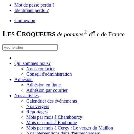
Mot de passe perdu ?
Identifiant perdu ?
Connexion
L
C
®
ES
ROQUEURS
de pommes
d'Île de France
Qui sommes-nous?
Nous contacter
Conseil d'administration
Adhésion
Adhésion en ligne
Adhésion par courrier
Nos activités
Calendrier des événements
Nos vergers
Reportages
Mois par mois à Chambourcy
Mois par mois à Eaubonne
Mois par mois à Cergy : Le verger du Maillon
Nos interventions dans d'autres vergers