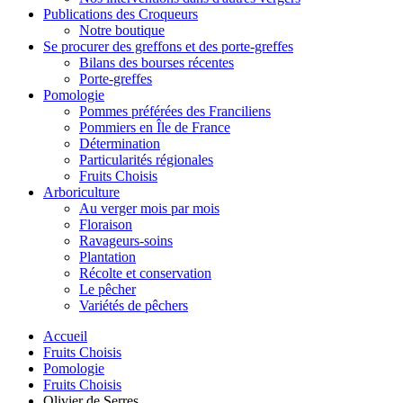
Publications des Croqueurs
Notre boutique
Se procurer des greffons et des porte-greffes
Bilans des bourses récentes
Porte-greffes
Pomologie
Pommes préférées des Franciliens
Pommiers en Île de France
Détermination
Particularités régionales
Fruits Choisis
Arboriculture
Au verger mois par mois
Floraison
Ravageurs-soins
Plantation
Récolte et conservation
Le pêcher
Variétés de pêchers
Accueil
Fruits Choisis
Pomologie
Fruits Choisis
Olivier de Serres