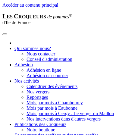
Accéder au contenu principal
L
C
®
ES
ROQUEURS
de pommes
d'Île de France
Qui sommes-nous?
Nous contacter
Conseil d'administration
Adhésion
Adhésion en ligne
Adhésion par courrier
Nos activités
Calendrier des événements
Nos vergers
Reportages
Mois par mois à Chambourcy
Mois par mois à Eaubonne
Mois par mois à Cergy : Le verger du Maillon
Nos interventions dans d'autres vergers
Publications des Croqueurs
Notre boutique