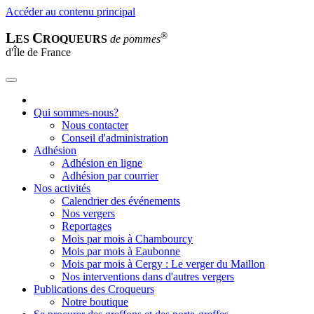
Accéder au contenu principal
L
C
®
ES
ROQUEURS
de pommes
d'Île de France
Qui sommes-nous?
Nous contacter
Conseil d'administration
Adhésion
Adhésion en ligne
Adhésion par courrier
Nos activités
Calendrier des événements
Nos vergers
Reportages
Mois par mois à Chambourcy
Mois par mois à Eaubonne
Mois par mois à Cergy : Le verger du Maillon
Nos interventions dans d'autres vergers
Publications des Croqueurs
Notre boutique