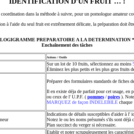
IDENTIFICATION D'UN FRUIT … !
 coordination dans la méthode à suivre, pour un pomologue amateur c
ion à l'aide du seul fruit est extrêmement délicate, la préparation doit êt
LOGIGRAMME PREPARATOIRE A LA DETERMINATION 
Enchaînement des tâches
Actions / Outils
Sur un lot de 10 fruits, sélectionnez au moins
Éliminez les plus petits et les plus gros fruits d
Préparer des formulaires standards de fiches de
Il en existe déja de parfait pour cet usage, en
ou ceux de l' U.P.F. (
pommes
/
poires
). Note
MARQUEZ de façon INDELEBILE
chaque f
Indications de détails susceptibles d'aider à l' i
nneur
Notez le ou les noms présumés s'ils sont déjà 
Plan succinct du verger si nécessaire.
Etablir et noter scrupuleusement les caractérist