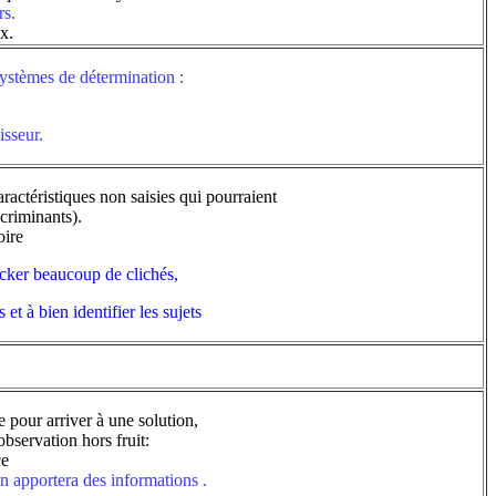
rs.
ux.
systèmes de détermination
:
isseur.
ractéristiques non saisies qui pourraient
scriminants).
oire
cker beaucoup de clichés,
et à bien identifier les sujets
e pour arriver à une solution,
observation hors fruit:
ce
on apportera des informations .