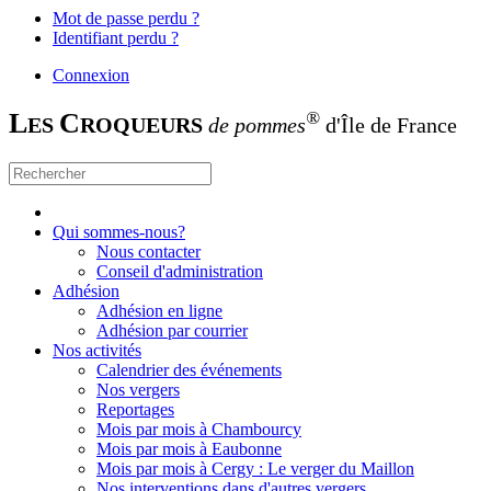
Mot de passe perdu ?
Identifiant perdu ?
Connexion
L
C
®
ES
ROQUEURS
de pommes
d'Île de France
Qui sommes-nous?
Nous contacter
Conseil d'administration
Adhésion
Adhésion en ligne
Adhésion par courrier
Nos activités
Calendrier des événements
Nos vergers
Reportages
Mois par mois à Chambourcy
Mois par mois à Eaubonne
Mois par mois à Cergy : Le verger du Maillon
Nos interventions dans d'autres vergers