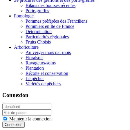
Se procurer des greffons et des porte-greffes
Bilans des bourses récentes
Porte-greffes
Pomologie
Pommes préférées des Franciliens
Pommiers en Île de France
Détermination
Particularités régionales
Fruits Choisis
Arboriculture
Au verger mois par mois
Floraison
Ravageurs-soins
Plantation
Récolte et conservation
Le pêcher
Variétés de pêchers
Connexion
Maintenir la connexion
Connexion