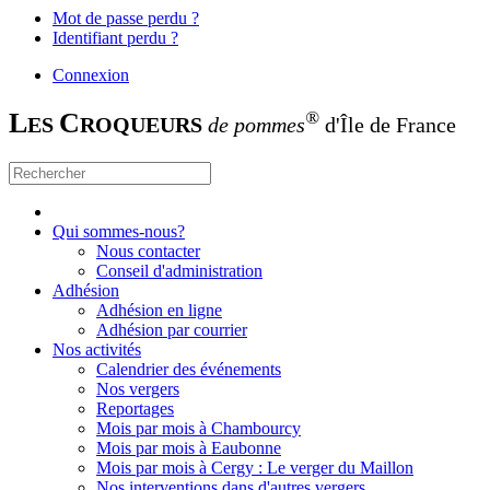
Mot de passe perdu ?
Identifiant perdu ?
Connexion
L
C
®
ES
ROQUEURS
de pommes
d'Île de France
Qui sommes-nous?
Nous contacter
Conseil d'administration
Adhésion
Adhésion en ligne
Adhésion par courrier
Nos activités
Calendrier des événements
Nos vergers
Reportages
Mois par mois à Chambourcy
Mois par mois à Eaubonne
Mois par mois à Cergy : Le verger du Maillon
Nos interventions dans d'autres vergers