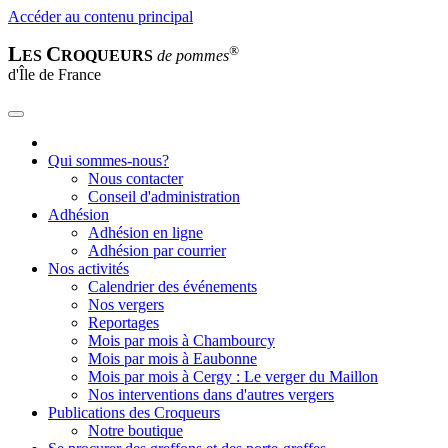
Accéder au contenu principal
L
C
®
ES
ROQUEURS
de pommes
d'Île de France
Qui sommes-nous?
Nous contacter
Conseil d'administration
Adhésion
Adhésion en ligne
Adhésion par courrier
Nos activités
Calendrier des événements
Nos vergers
Reportages
Mois par mois à Chambourcy
Mois par mois à Eaubonne
Mois par mois à Cergy : Le verger du Maillon
Nos interventions dans d'autres vergers
Publications des Croqueurs
Notre boutique