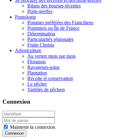
Se procurer des greffons et des porte-greffes
Bilans des bourses récentes
Porte-greffes
Pomologie
Pommes préférées des Franciliens
Pommiers en Île de France
Détermination
Particularités régionales
Fruits Choisis
Arboriculture
Au verger mois par mois
Floraison
Ravageurs-soins
Plantation
Récolte et conservation
Le pêcher
Variétés de pêchers
Connexion
Maintenir la connexion
Connexion