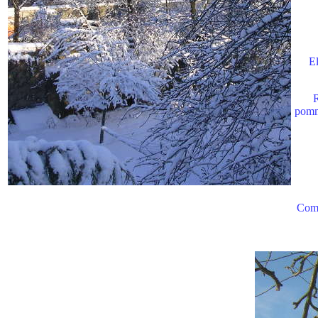
El
R
pommi
Comme