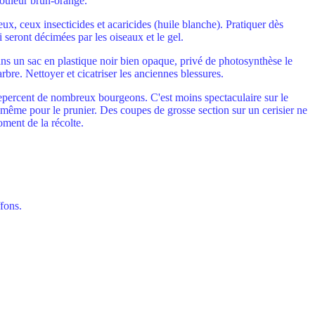
ouleur brun-orangé.
eux, ceux insecticides et acaricides (huile blanche). Pratiquer dès
 seront décimées par les oiseaux et le gel.
ans un sac en plastique noir bien opaque, privé de photosynthèse le
arbre. Nettoyer et cicatriser les anciennes blessures.
et repercent de nombreux bourgeons. C'est moins spectaculaire sur le
e même pour le prunier. Des coupes de grosse section sur un cerisier ne
ment de la récolte.
ffons.