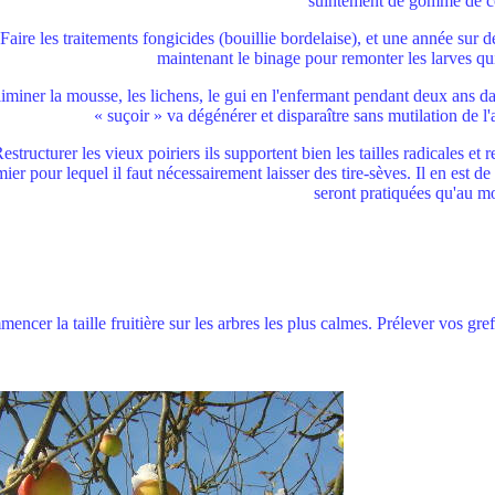
suintement de gomme de c
Faire les traitements fongicides (bouillie bordelaise), et une année sur d
maintenant le binage pour remonter les larves qui
iminer la mousse, les lichens, le gui en l'enfermant pendant deux ans d
« suçoir » va dégénérer et disparaître sans mutilation de l'
estructurer les vieux poiriers ils supportent bien les tailles radicales 
er pour lequel il faut nécessairement laisser des tire-sèves. Il en est d
seront pratiquées qu'au mo
ncer la taille fruitière sur les arbres les plus calmes. Prélever vos gre