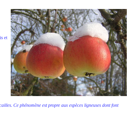
is et
'écailles. Ce phénomène est propre aux espèces ligneuses dont font