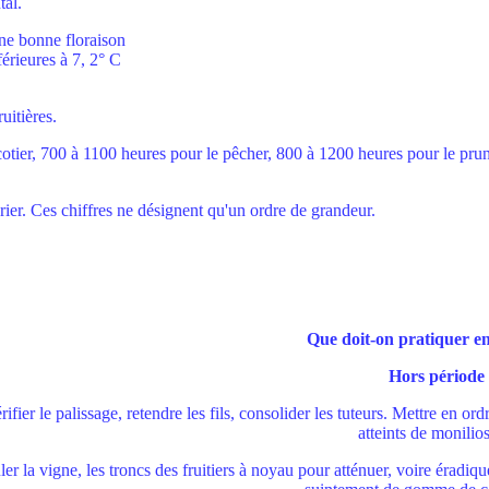
tal.
une bonne floraison
érieures à 7, 2° C
uitières.
icotier, 700 à 1100 heures pour le pêcher, 800 à 1200 heures pour le pru
rier. Ces chiffres ne désignent qu'un ordre de grandeur.
Que doit-on pratiquer en
Hors période 
rifier le palissage, retendre les fils, consolider les tuteurs. Mettre en ordr
atteints de monilios
er la vigne, les troncs des fruitiers à noyau pour atténuer, voire éradique